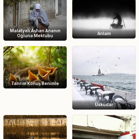
Malatyalı Aşhan Ananın
Anlam
Oğluna Mektubu
Tanrım Konuş Benimle
Üsküdar