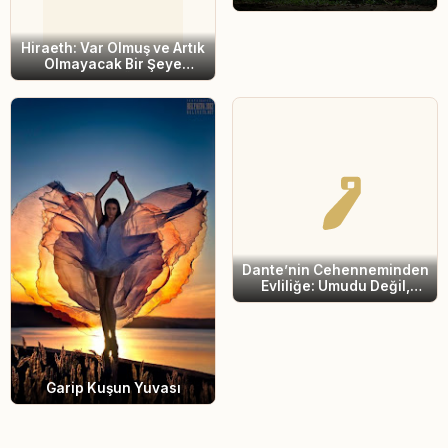
Hiraeth: Var Olmuş ve Artık
Olmayacak Bir Şeye
Duyulan Özlem
Dante’nin Cehenneminden
Evliliğe: Umudu Değil,
Yanılsamayı Bırak
Garip Kuşun Yuvası