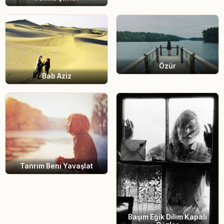
Özür
Bab Aziz
Tanrım Beni Yavaşlat
Başım Eğik Dilim Kapalı