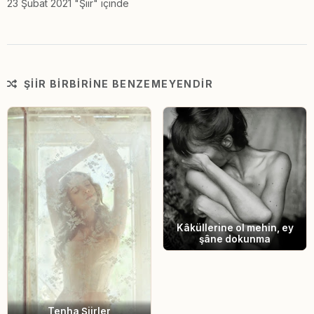
23 Şubat 2021 "Şiir" içinde
ŞIIR BIRBIRINE BENZEMEYENDIR
Kâküllerine ol mehin, ey
şâne dokunma
Tenha Şiirler