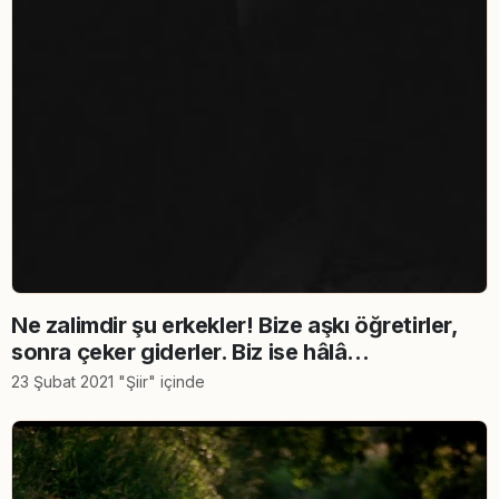
Ne zalimdir şu erkekler! Bize aşkı öğretirler,
sonra çeker giderler. Biz ise hâlâ...
23 Şubat 2021 "Şiir" içinde