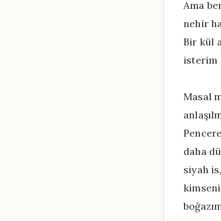
Ama ben
nehir h
Bir kül 
isterim
Masal m
anlaşıl
Pencere
daha dü
siyah is
kimseni
boğazım