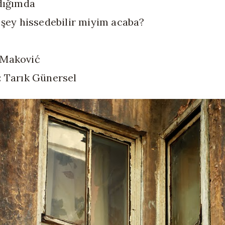
adığımda
r şey hissedebilir miyim acaba?
 Maković
: Tarık Günersel