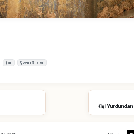
Şiir
Çeviri Şiirler
Kişi Yurdundan