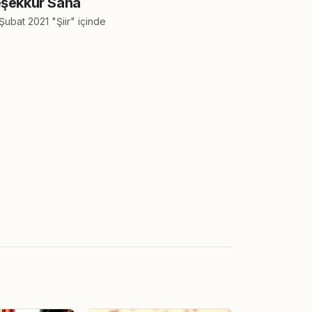
şekkür Sana
Şubat 2021 "Şiir" içinde