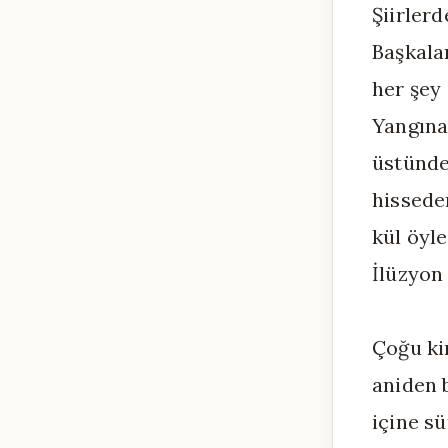
Şiirlerd
Başkala
her şey 
Yangına 
üstündek
hissed
kül öyle
İlüzyon 
Çoğu ki
aniden 
içine sü