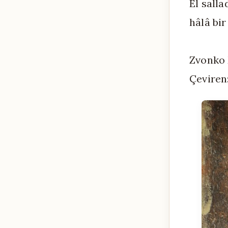
El sall
hâlâ bi
Zvonko
Çeviren