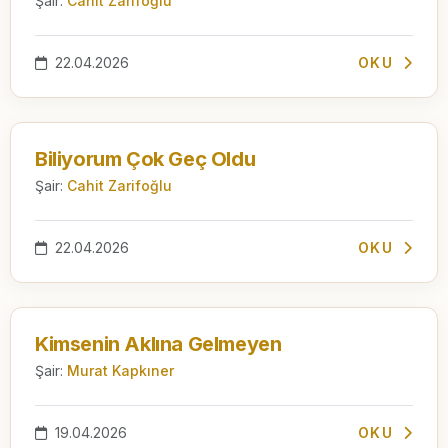
Şair:
Cahit Zarifoğlu
22.04.2026
OKU
Biliyorum Çok Geç Oldu
Şair:
Cahit Zarifoğlu
22.04.2026
OKU
Kimsenin Aklına Gelmeyen
Şair:
Murat Kapkıner
19.04.2026
OKU