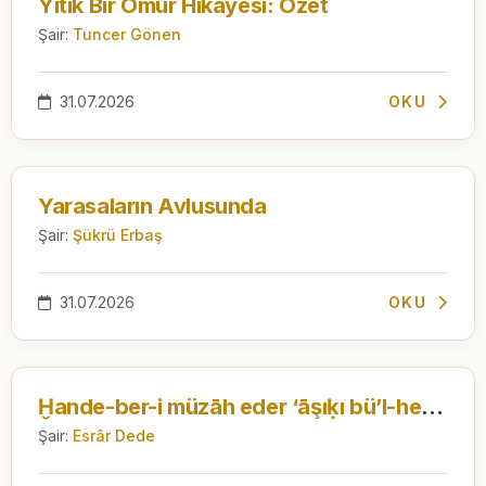
Yitik Bir Ömür Hikâyesi: Özet
Şair:
Tuncer Gönen
31.07.2026
OKU
Yarasaların Avlusunda
Şair:
Şükrü Erbaş
31.07.2026
OKU
Ḫande-ber-i müzāh eder ‘āşıḳı bü’l-hevesleriñ
Şair:
Esrâr Dede