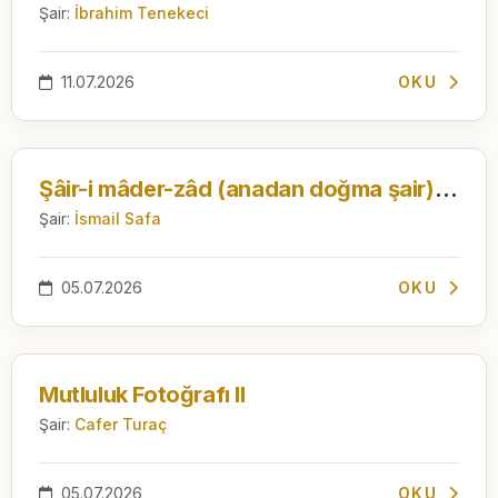
Şair:
İbrahim Tenekeci
11.07.2026
OKU
Şâir-i mâder-zâd (anadan doğma şair) İsmail Safa
Şair:
İsmail Safa
05.07.2026
OKU
Mutluluk Fotoğrafı II
Şair:
Cafer Turaç
05.07.2026
OKU