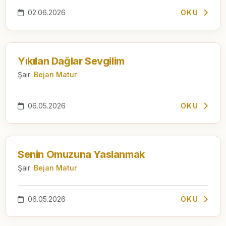
02.06.2026
OKU
Yıkılan Dağlar Sevgilim
Şair:
Bejan Matur
06.05.2026
OKU
Senin Omuzuna Yaslanmak
Şair:
Bejan Matur
06.05.2026
OKU