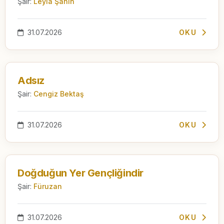
Şair:
Leylâ Şahin
31.07.2026
OKU
Adsız
Şair:
Cengiz Bektaş
31.07.2026
OKU
Doğduğun Yer Gençliğindir
Şair:
Füruzan
31.07.2026
OKU