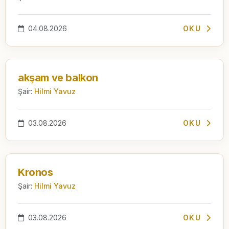
04.08.2026
OKU
akşam ve balkon
Şair:
Hilmi Yavuz
03.08.2026
OKU
Kronos
Şair:
Hilmi Yavuz
03.08.2026
OKU