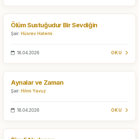
Ölüm Sustuğudur Bir Sevdiğin
Şair:
Hüsrev Hatemi
18.04.2026
OKU
Aynalar ve Zaman
Şair:
Hilmi Yavuz
18.04.2026
OKU