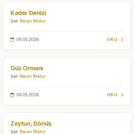
Kader Denizi
Şair:
Bejan Matur
06.05.2026
OKU
Güz Ormanı
Şair:
Bejan Matur
06.05.2026
OKU
Zeytun, Dönüş
Şair:
Bejan Matur