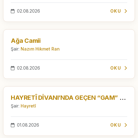
02.08.2026
OKU
Ağa Camii
Şair:
Nazım Hikmet Ran
02.08.2026
OKU
HAYRETÎ DİVANI’NDA GEÇEN “GAM” KELİMESİNİN TASARIMLARI
Şair:
Hayretî
01.08.2026
OKU