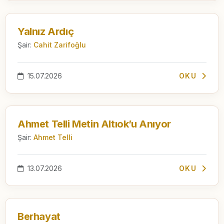
Yalnız Ardıç
Şair:
Cahit Zarifoğlu
15.07.2026
OKU
Ahmet Telli Metin Altıok’u Anıyor
Şair:
Ahmet Telli
13.07.2026
OKU
Berhayat