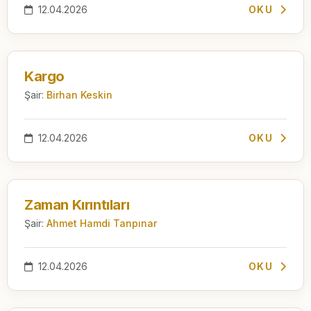
12.04.2026
OKU
Kargo
Şair:
Birhan Keskin
12.04.2026
OKU
Zaman Kırıntıları
Şair:
Ahmet Hamdi Tanpınar
12.04.2026
OKU