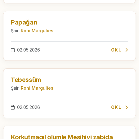
Papağan
Şair:
Roni Margulies
02.05.2026
OKU
Tebessüm
Şair:
Roni Margulies
02.05.2026
OKU
Korkutmagıl ölümle Mesihiyi zabida