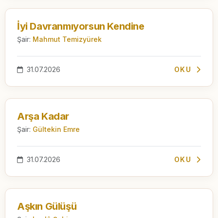
İyi Davranmıyorsun Kendine
Şair:
Mahmut Temizyürek
31.07.2026
OKU
Arşa Kadar
Şair:
Gültekin Emre
31.07.2026
OKU
Aşkın Gülüşü