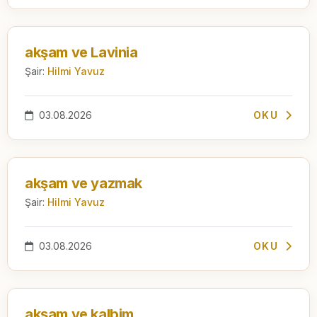
akşam ve Lavinia
Şair:
Hilmi Yavuz
03.08.2026
OKU
akşam ve yazmak
Şair:
Hilmi Yavuz
03.08.2026
OKU
akşam ve kalbim