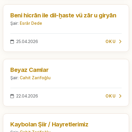
Beni hicrān ile dil-ḫaste vü zār u giryān
Şair:
Esrâr Dede
25.04.2026
OKU
Beyaz Camlar
Şair:
Cahit Zarifoğlu
22.04.2026
OKU
Kaybolan Şiir / Hayretlerimiz