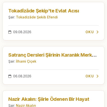
Tokadîzâde Şekip'te Evlat Acısı
Şair:
Tokadizâde Şekib Efendi
09.08.2026
OKU
Satranç Dersleri Şiirinin Karanlık Merkezine Yaklaşmak
Şair:
İlhami Çiçek
06.08.2026
OKU
Nazir Akalın: Şiirle Ödenen Bir Hayat
Şair:
Nazir Akalın