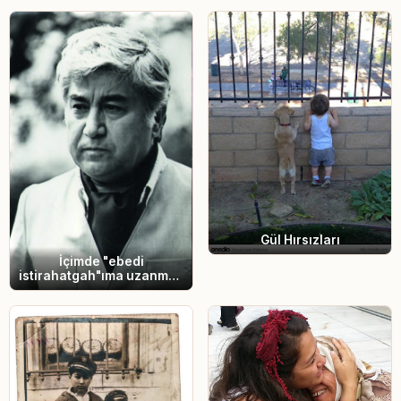
Gül Hırsızları
İçimde "ebedi
istirahatgah"ıma uzanmak
özlemi var.