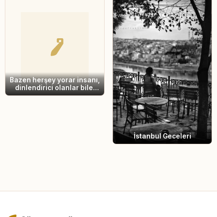
Bazen herşey yorar insanı,
dinlendirici olanlar bile.
Yorucu olduğu için
yoranlar; bir de
dinlendirmesi gerekirken,
sırf bunun için uğraşmayı
düşünmek bile yorucu
olduğu için yoranlar.
İstanbul Geceleri