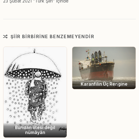
23 Şubat 2021 "Türk Şiiri" içinde
ŞIIR BIRBIRINE BENZEMEYENDIR
Karanfilin Üç Rengine
Bundan ötesi değil
nümâyân