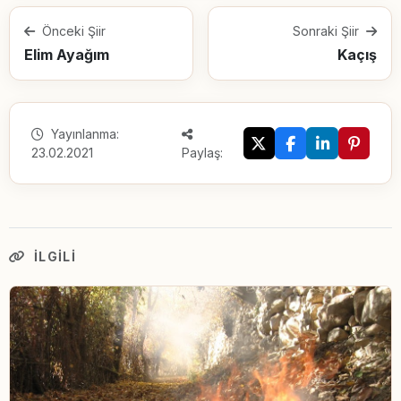
Önceki Şiir
Sonraki Şiir
Elim Ayağım
Kaçış
Yayınlanma:
23.02.2021
Paylaş:
İLGILI