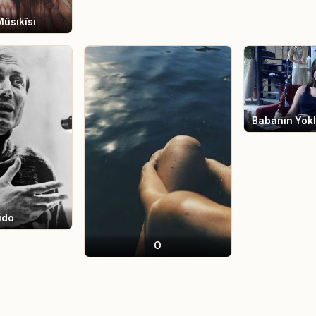
ûsıkîsi
Babanın Yok
ido
O