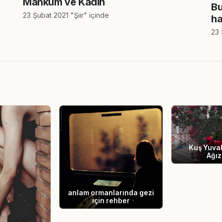
Mahkum ve Kadın
Bu
23 Şubat 2021 "Şiir" içinde
ha
23 
Kuş Yuval
Ağız
anlam ormanlarında gezi
için rehber