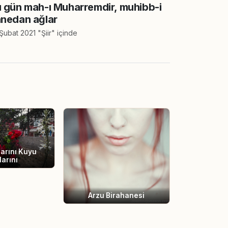
 gün mah-ı Muharremdir, muhibb-i
nedan ağlar
Şubat 2021 "Şiir" içinde
arını Kuyu
larını
Arzu Birahanesi