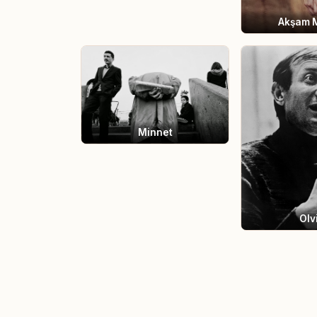
Akşam M
Minnet
Olv