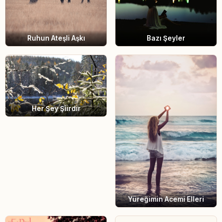
Bazı Şeyler
Ruhun Ateşli Aşkı
Her Şey Şiirdir
Yüreğimin Acemi Elleri