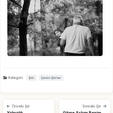
Kategori:
Şiir
Çeviri Şiirler
Önceki Şiir
Sonraki Şiir
Yalnızlık
Gitme Aşkım Benim; Bana Sormadan