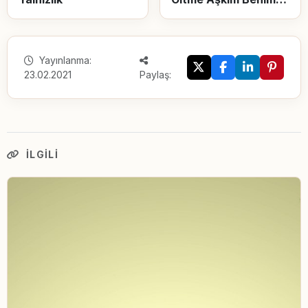
Yayınlanma:
23.02.2021
Paylaş:
İLGILI