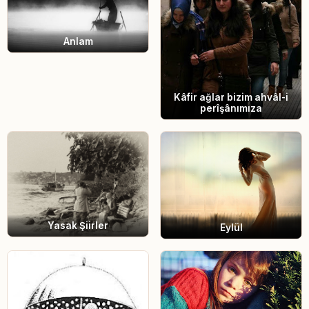
Anlam
Kâfir ağlar bizim ahvâl-i
perîşânımıza
Yasak Şiirler
Eylül