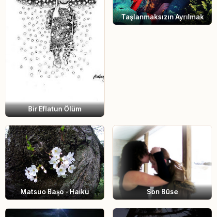
Taşlanmaksızın Ayrılmak
Bir Eflatun Ölüm
Matsuo Başo - Haiku
Son Bûse