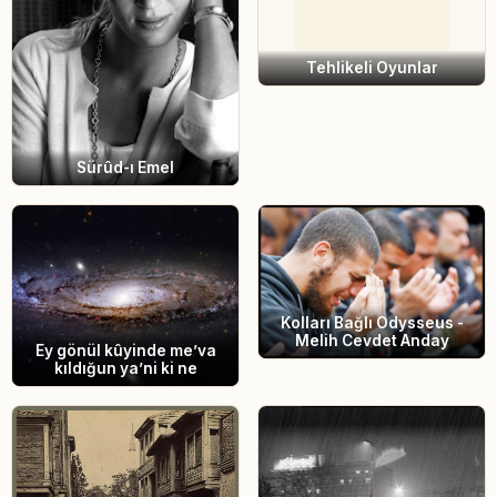
Tehlikeli Oyunlar
Sürûd-ı Emel
Kolları Bağlı Odysseus -
Melih Cevdet Anday
Ey gönül kûyinde me’va
kıldığun ya’ni ki ne