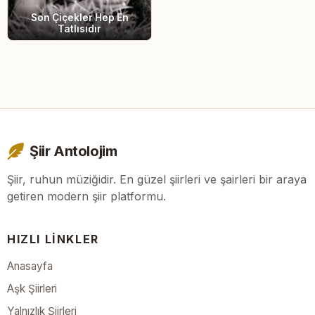
Son Çiçekler Hep En
Tatlısıdır
Şiir Antolojim
Şiir, ruhun müziğidir. En güzel şiirleri ve şairleri bir araya
getiren modern şiir platformu.
HIZLI LINKLER
Anasayfa
Aşk Şiirleri
Yalnızlık Şiirleri