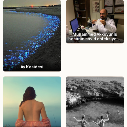
Muhammed Akkoyunlu
hocanın covid enfeksiyonu
tedavi sürecinde
hastahane anıları
Ay Kasidesi