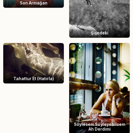
Son Armağan
Şişedeki
Tahattur Et (Hatırla)
Söylesem Söyleyebilsem
Ah Derdimi