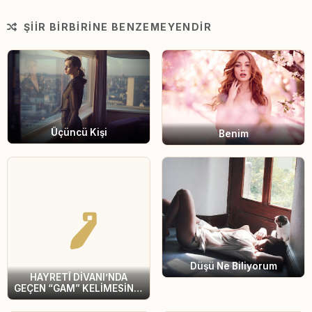
ŞIIR BIRBIRINE BENZEMEYENDIR
Üçüncü Kişi
Benim
Düşü Ne Biliyorum
HAYRETÎ DİVANI’NDA
GEÇEN “GAM” KELİMESİNİN
TASARIMLARI