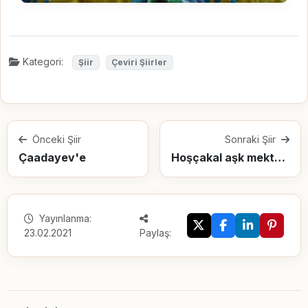
Kategori:
Şiir
Çeviri Şiirler
Önceki Şiir
Sonraki Şiir
Çaadayev'e
Hoşçakal aşk mektubu, hoşçakal
Yayınlanma:
23.02.2021
Paylaş: