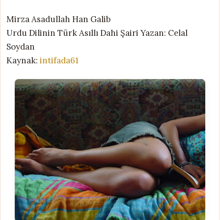
Mirza Asadullah Han Galib
Urdu Dilinin Türk Asıllı Dahi Şairi Yazan: Celal
Soydan
Kaynak:
intifada61