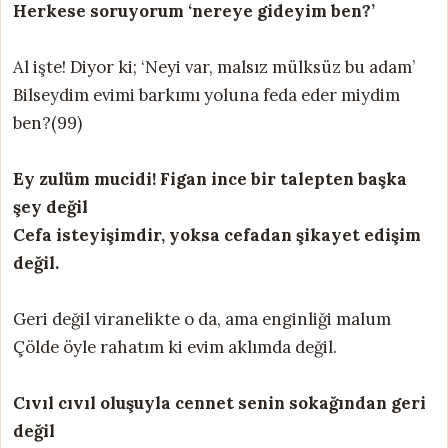
Herkese soruyorum ‘nereye gideyim ben?’
Al işte! Diyor ki; ‘Neyi var, malsız mülksüz bu adam’
Bilseydim evimi barkımı yoluna feda eder miydim
ben?(99)
Ey zulüm mucidi! Figan ince bir talepten başka
şey değil
Cefa isteyişimdir, yoksa cefadan şikayet edişim
değil.
Geri değil viranelikte o da, ama enginliği malum
Çölde öyle rahatım ki evim aklımda değil.
Cıvıl cıvıl oluşuyla cennet senin sokağından geri
değil