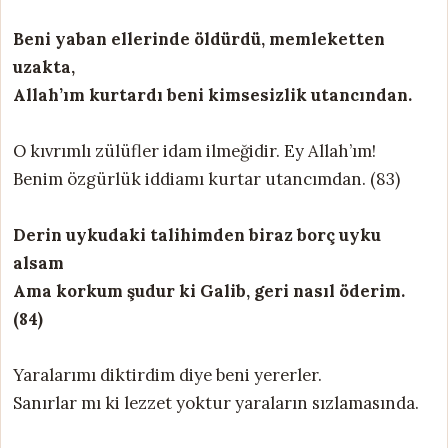
Beni yaban ellerinde öldürdü, memleketten
uzakta,
Allah’ım kurtardı beni kimsesizlik utancından.
O kıvrımlı zülüfler idam ilmeğidir. Ey Allah’ım!
Benim özgürlük iddiamı kurtar utancımdan. (83)
Derin uykudaki talihimden biraz borç uyku
alsam
Ama korkum şudur ki Galib, geri nasıl öderim.
(84)
Yaralarımı diktirdim diye beni yererler.
Sanırlar mı ki lezzet yoktur yaraların sızlamasında.