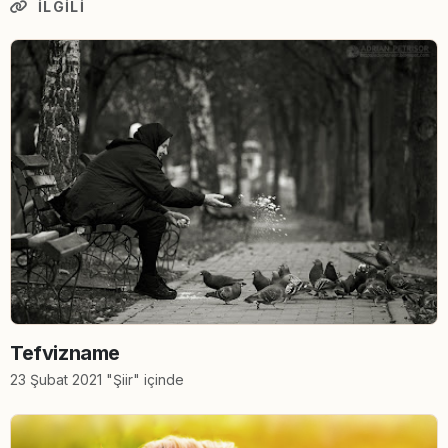
İLGILI
Tefvizname
23 Şubat 2021 "Şiir" içinde