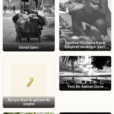
Egemen Söyleme Karşı
Eleştirel tanıklığın Şairi:
Gönül İşleri
Nizâr Kabbânî
Yeni Bir Aşktan Önce
Ayrıyız diye iki gözüm iki
çeşme