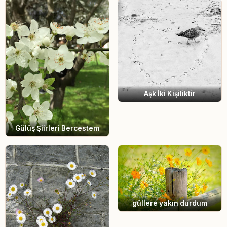
Aşk İki Kişiliktir
Gülüş Şiirleri Bercestem
güllere yakın durdum