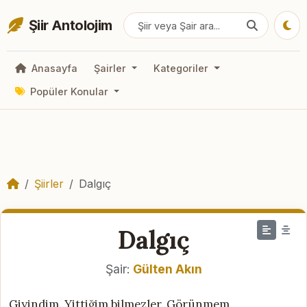
Şiir Antolojim
Anasayfa
Şairler
Kategoriler
Popüler Konular
Şiirler
Dalgıç
Dalgıç
Şair:
Gülten Akın
Giyindim. Yittiğim bilmezler. Görünmem