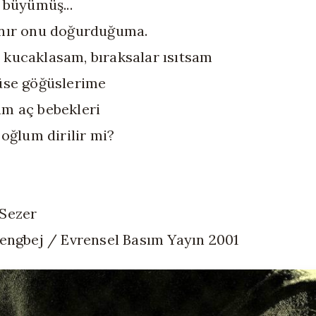
 büyümüş...
nır onu doğurduğuma.
kucaklasam, bıraksalar ısıtsam
üse göğüslerime
m aç bebekleri
 oğlum dirilir mi?
Sezer
Dengbej / Evrensel Basım Yayın 2001