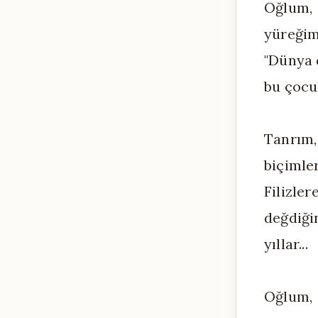
Oğlum,
yüreğim
"Dünya 
bu çocu
Tanrım,
biçimler
Filizler
değdiği
yıllar...
Oğlum,