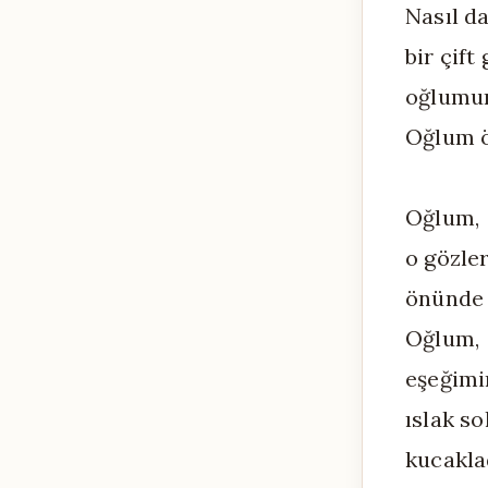
Nasıl da
bir çift
oğlumu
Oğlum ö
Oğlum,
o gözle
önünde 
Oğlum,
eşeğimi
ıslak s
kucakla