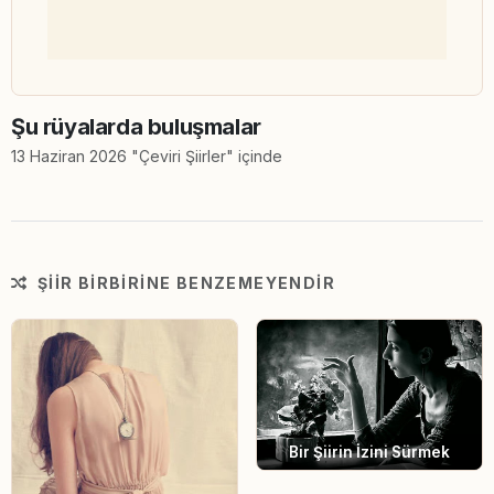
Şu rüyalarda buluşmalar
13 Haziran 2026 "Çeviri Şiirler" içinde
ŞIIR BIRBIRINE BENZEMEYENDIR
Bir Şiirin İzini Sürmek