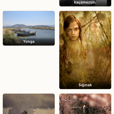
kaçamazsın.
Yonga
Sığınak