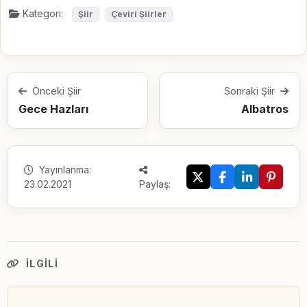
Kategori:
Şiir
Çeviri Şiirler
Önceki Şiir
Sonraki Şiir
Gece Hazları
Albatros
Yayınlanma:
23.02.2021
Paylaş:
İLGILI