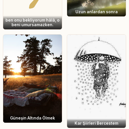
Uzun anlardan sonra
ben onu bekliyorum hâlâ, o
beni umursamazken.
Güneşin Altında Ölmek
Kar Şiirleri Bercestem