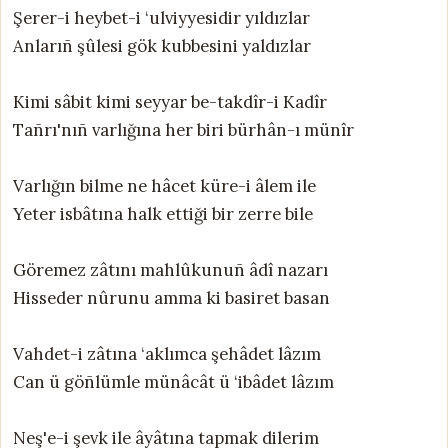
Şerer-i heybet-i ‘ulviyyesidir yıldızlar
Anlarıñ şûlesi gök kubbesini yaldızlar
Kimi sâbit kimi seyyar be-takdîr-i Kadîr
Tañrı'nıñ varlığına her biri bürhân-ı münîr
Varlığın bilme ne hâcet küre-i âlem ile
Yeter isbâtına halk ettiği bir zerre bile
Göremez zâtını mahlûkunuñ âdî nazarı
Hisseder nûrunu amma ki basiret basan
Vahdet-i zâtına ‘aklımca şehâdet lâzım
Can ü göñlümle münâcât ü ‘ibâdet lâzım
Neş'e-i şevk ile âyâtına tapmak dilerim