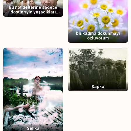
Bu not defterine sadece
dostlarıyla yaşadıkları
günleri ‘yaşadık' diye
yazarlar
bir kadına dokunmayı
özlüyorum
Şapka
Selika