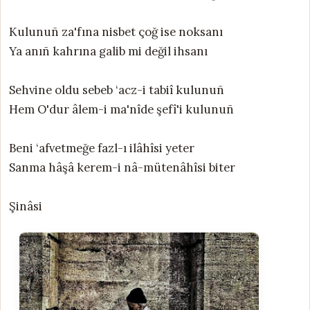
Kulunuñ za'fına nisbet çoğ ise noksanı
Ya anıñ kahrına galib mi değil ihsanı
Sehvine oldu sebeb ‘acz-i tabiî kulunuñ
Hem O'dur âlem-i ma'nîde şefî'i kulunuñ
Beni ‘afvetmeğe fazl-ı ilâhîsi yeter
Sanma hâşâ kerem-i nâ-mütenâhîsi biter
Şinâsi