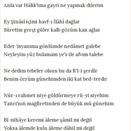
Anla var Hâlik'ima gayri ne yapmak dilerim
Ey Şinâsî içimi havf-ı İlâhî dağlar
Sûretim gerçi güler kalb gözüm kan ağlar
Eder ‘isyanıma gönlümde nedâmet galebe
Neyleyim yüz bulamam ye's ile afvım talebe
Ne dedim tebeler olsun bu da fi'l-i şerdîr
Benim özrüm günehimden iki kat bed-terdir
Nûr-ı rahmet niye güldürmeye rû-yi siyehim
Tañrı'nıñ mağfiretinden de büyük mü günehim
Bî-nihâye keremi âleme şâmil mi değil
Yoksa âlemde kulu âleme dâhil mi değil