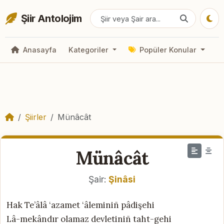
Şiir Antolojim
Anasayfa
Kategoriler
Popüler Konular
Şiirler
Münâcât
Münâcât
Şair:
Şinâsi
Hak Te’âlâ ‘azamet ‘âleminiñ pâdişehi
Lâ-mekândır olamaz devletiniñ taht-gehi