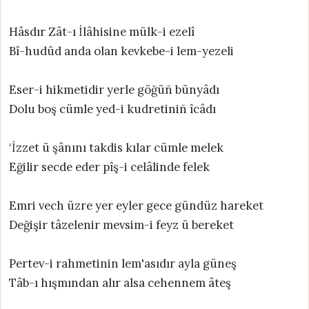
Hâsdır Zât-ı İlâhisine mülk-i ezelî
Bî-hudûd anda olan kevkebe-i lem-yezeli
Eser-i hikmetidir yerle göğüñ bünyâdı
Dolu boş cümle yed-i kudretiniñ îcâdı
‘İzzet ü şânını takdis kılar cümle melek
Eğilir secde eder pîş-i celâlinde felek
Emri vech üzre yer eyler gece gündüz hareket
Değişir tâzelenir mevsim-i feyz ü bereket
Pertev-i rahmetinin lem'asıdır ayla güneş
Tâb-ı hışmından alır alsa cehennem âteş