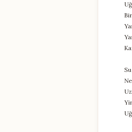
Uğ
Bi
Ya
Ya
Ka
Su
Ne
Uz
Yi
Uğ