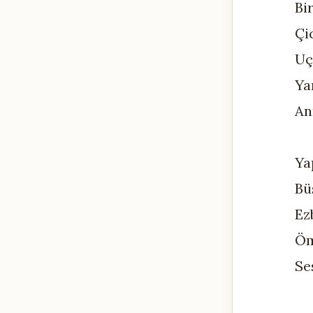
Bi
Çi
Uç
Ya
An
Ya
Bü
Ez
Öm
Se