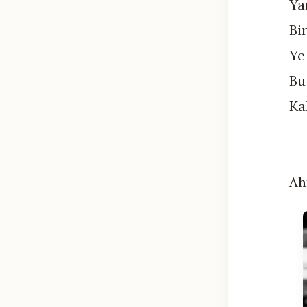
Ya
Bi
Ye
Bu
Ka
Ah