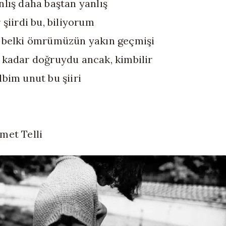
nlış daha baştan yanlış
r şiirdi bu, biliyorum
 belki ömrümüzün yakın geçmişi
 kadar doğruydu ancak, kimbilir
lbim unut bu şiiri
met Telli