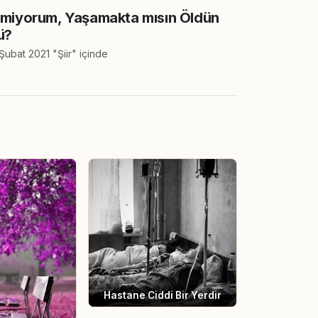
lmiyorum, Yaşamakta mısın Öldün
ü?
Şubat 2021 "Şiir" içinde
Hastane Ciddi Bir Yerdir