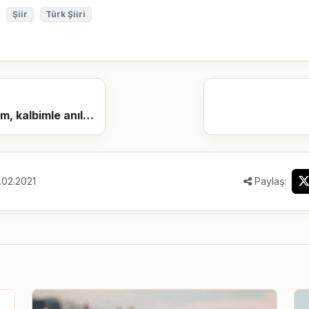
Şiir
Türk Şiiri
Eğer anılacaksam, kalbimle anılmak isterim.
.02.2021
Paylaş: