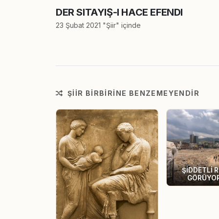
DER SITAYIŞ-I HACE EFENDI
23 Şubat 2021 "Şiir" içinde
ŞIIR BIRBIRINE BENZEMEYENDIR
ŞİDDETLİ 
GÖRÜYO
YOLCUL