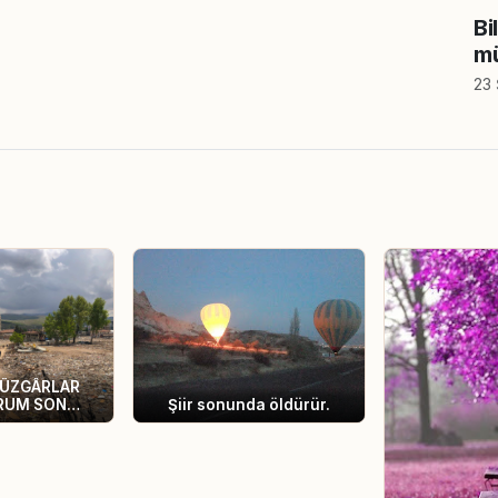
Bi
m
23 
RÜZGÂRLAR
RUM SON
Şiir sonunda öldürür.
UĞUMDA