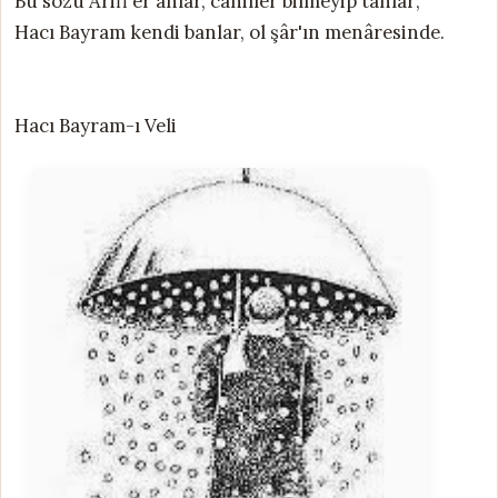
Bu sözü Ârifl'er anlar, câhiller bilmeyip tanlar;
Hacı Bayram kendi banlar, ol şâr'ın menâresinde.
Hacı Bayram-ı Veli