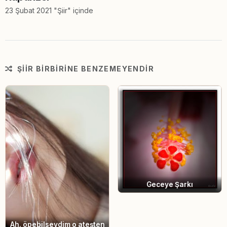
23 Şubat 2021 "Şiir" içinde
ŞIIR BIRBIRINE BENZEMEYENDIR
Geceye Şarkı
Ah. öpebilseydim o ateşten