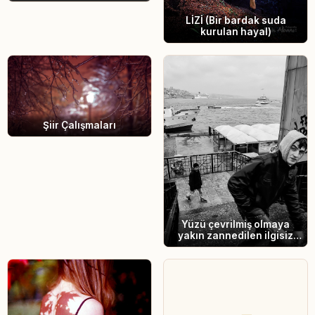
Dili Nasıl Değişti?
LİZİ (Bir bardak suda
kurulan hayal)
Şiir Çalışmaları
Yüzü çevrilmiş olmaya
yakın zannedilen ilgisiz
ama kendince bırakılmış
sözlere uzak cesaretinde
son bakış