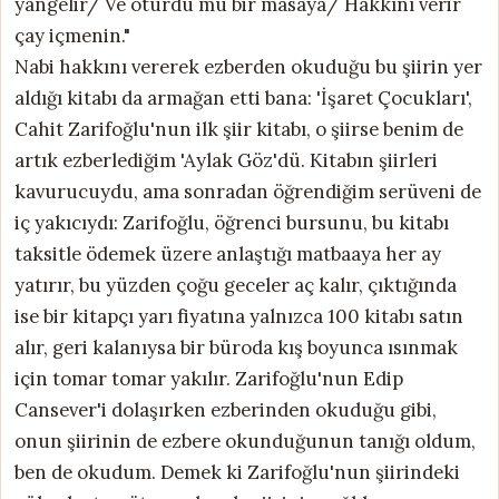
yangelir/ Ve oturdu mu bir masaya/ Hakkını verir
çay içmenin."
Nabi hakkını vererek ezberden okuduğu bu şiirin yer
aldığı kitabı da armağan etti bana: 'İşaret Çocukları',
Cahit Zarifoğlu'nun ilk şiir kitabı, o şiirse benim de
artık ezberlediğim 'Aylak Göz'dü. Kitabın şiirleri
kavurucuydu, ama sonradan öğrendiğim serüveni de
iç yakıcıydı: Zarifoğlu, öğrenci bursunu, bu kitabı
taksitle ödemek üzere anlaştığı matbaaya her ay
yatırır, bu yüzden çoğu geceler aç kalır, çıktığında
ise bir kitapçı yarı fiyatına yalnızca 100 kitabı satın
alır, geri kalanıysa bir büroda kış boyunca ısınmak
için tomar tomar yakılır. Zarifoğlu'nun Edip
Cansever'i dolaşırken ezberinden okuduğu gibi,
onun şiirinin de ezbere okunduğunun tanığı oldum,
ben de okudum. Demek ki Zarifoğlu'nun şiirindeki