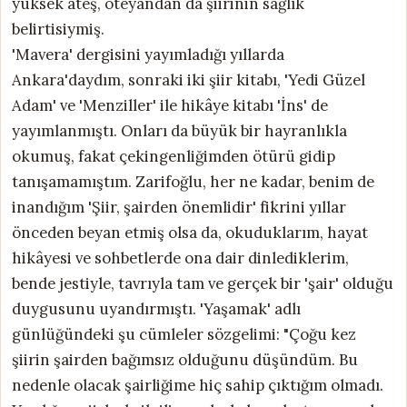
yüksek ateş, öteyandan da şiirinin sağlık
belirtisiymiş.
'Mavera' dergisini yayımladığı yıllarda
Ankara'daydım, sonraki iki şiir kitabı, 'Yedi Güzel
Adam' ve 'Menziller' ile hikâye kitabı 'İns' de
yayımlanmıştı. Onları da büyük bir hayranlıkla
okumuş, fakat çekingenliğimden ötürü gidip
tanışamamıştım. Zarifoğlu, her ne kadar, benim de
inandığım 'Şiir, şairden önemlidir' fikrini yıllar
önceden beyan etmiş olsa da, okuduklarım, hayat
hikâyesi ve sohbetlerde ona dair dinlediklerim,
bende jestiyle, tavrıyla tam ve gerçek bir 'şair' olduğu
duygusunu uyandırmıştı. 'Yaşamak' adlı
günlüğündeki şu cümleler sözgelimi: "Çoğu kez
şiirin şairden bağımsız olduğunu düşündüm. Bu
nedenle olacak şairliğime hiç sahip çıktığım olmadı.