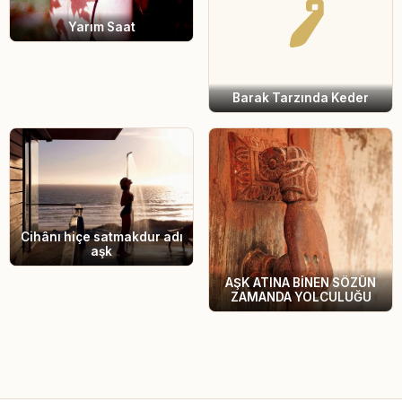
Yarım Saat
Barak Tarzında Keder
Cihânı hiçe satmakdur adı
aşk
AŞK ATINA BİNEN SÖZÜN
ZAMANDA YOLCULUĞU