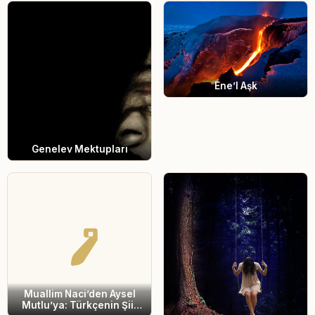
Ene’l Aşk
Genelev Mektupları
Muallim Naci’den Aysel
Mutlu’ya: Türkçenin Şiir