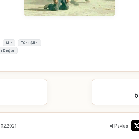
Şiir
Türk Şiiri
an Değer
Ö
.02.2021
Paylaş: