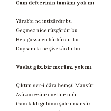
Gam defterinin tamâmı yok mı
Yârabbi ne intizârdır bu
Geçmez nice rûzgârdır bu
Hep gussa vü hârhârdır bu
Duysam ki ne şîvekârdır bu
Vuslat gibi bir merâmı yok mı
Çıktım ser-i dâra hemçü Mansûr
Âvâzım ezân-ı nefha-i sûr
Gam kıldı gülümü şâh-ı mansûr