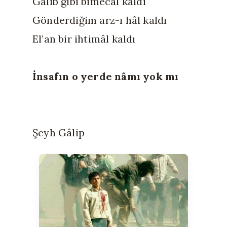
Gâlib gibi bîmecâl kaldı
Gönderdiğim arz-ı hâl kaldı
El’an bir ihtimâl kaldı
İnsafın o yerde nâmı yok mı
Şeyh Gâlip