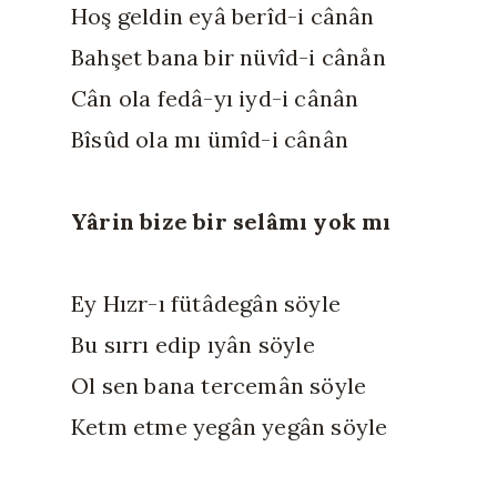
Hoş geldin eyâ berîd-i cânân
Bahşet bana bir nüvîd-i cânån
Cân ola fedâ-yı iyd-i cânân
Bîsûd ola mı ümîd-i cânân
Yârin bize bir selâmı yok mı
Ey Hızr-ı fütâdegân söyle
Bu sırrı edip ıyân söyle
Ol sen bana tercemân söyle
Ketm etme yegân yegân söyle