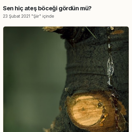
Sen hiç ateş böceği gördün mü?
23 Şubat 2021 "Şiir" içinde