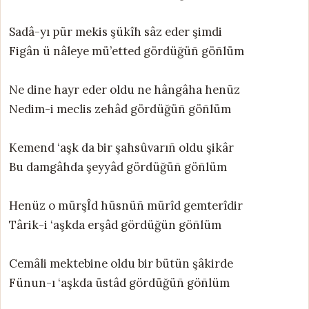
Sadâ-yı pür mekis şükîh sâz eder şimdi
Figân ü nâleye mü’etted gördüğüñ göñlüm
Ne dine hayr eder oldu ne hângâha henüz
Nedim-i meclis zehâd gördüğüñ göñlüm
Kemend ‘aşk da bir şahsûvarıñ oldu şikâr
Bu damgâhda şeyyâd gördüğüñ göñlüm
Henüz o mürşÎd hüsnüñ mürîd gemterîdir
Târik-i ‘aşkda erşâd gördüğün göñlüm
Cemâli mektebine oldu bir bütün şâkirde
Fünun-ı ‘aşkda üstâd gördüğüñ göñlüm