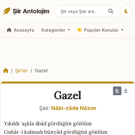
Şiir Antolojim
Anasayfa
Kategoriler
Popüler Konular
Şiirler
Gazel
Gazel
Şair:
Nâbi-zâde Nâzım
Yıkıldı ‘aşkla âbâd gördüğüñ göñlüm
Gubâr-î kalmadı bünyâd gördüğüñ göñlüm