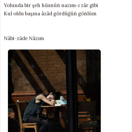
Yolunda bir şeh hüsnüñ nazım-ı zâr gibi
Kul oldu başına âzâd gördüğüñ göñlüm
Nâbi-zâde Nâzım