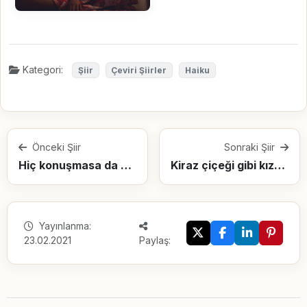
Kategori:
Şiir
Çeviri Şiirler
Haiku
Önceki Şiir
Sonraki Şiir
Hiç konuşmasa da olur
Kiraz çiçeği gibi kızarırım hemen
Yayınlanma:
23.02.2021
Paylaş: