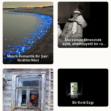
Âhirzaman fitnesinde
açlık, ehemmiyetli bir rol
oynayacak
Mısırlı Romantik Bir Şair:
İbrâhîm Nâcî
Bir Kırık Ezgi