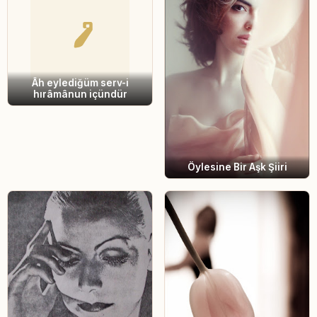
Âh eylediğüm serv-i
hırâmânun içündür
Öylesine Bir Aşk Şiiri