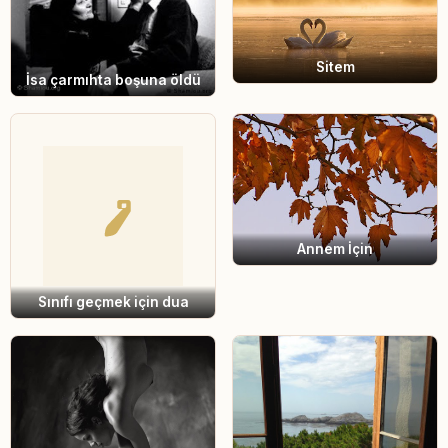
Sitem
İsa çarmıhta boşuna öldü
Annem İçin
Sınıfı geçmek için dua