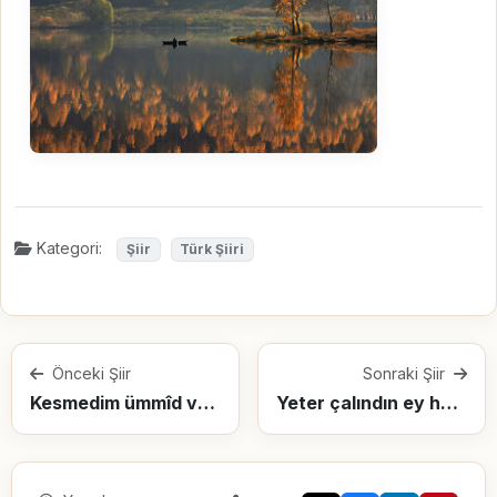
Kategori:
Şiir
Türk Şiiri
Önceki Şiir
Sonraki Şiir
Kesmedim ümmîd vaslından, kesildi her emel
Yeter çalındın ey hâce fenâ mülkün metâına,