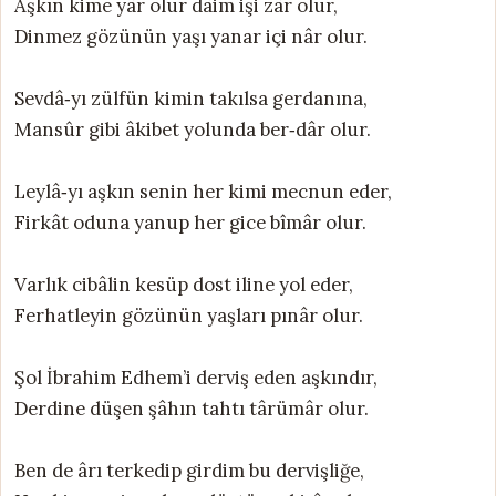
Aşkın kime yâr olur dâim işi zâr olur,
Dinmez gözünün yaşı yanar içi nâr olur.
Sevdâ‐yı zülfün kimin takılsa gerdanına,
Mansûr gibi âkibet yolunda ber‐dâr olur.
Leylâ‐yı aşkın senin her kimi mecnun eder,
Firkât oduna yanup her gice bîmâr olur.
Varlık cibâlin kesüp dost iline yol eder,
Ferhatleyin gözünün yaşları pınâr olur.
Şol İbrahim Edhem’i derviş eden aşkındır,
Derdine düşen şâhın tahtı târümâr olur.
Ben de ârı terkedip girdim bu dervişliğe,