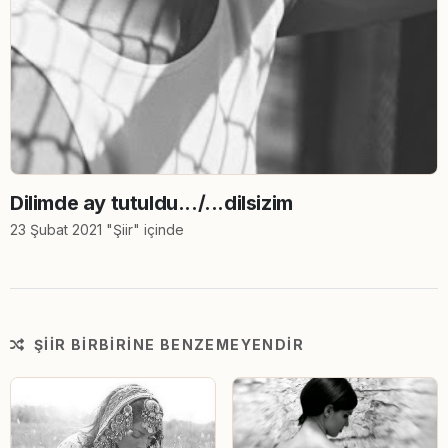
Dilimde ay tutuldu.../...dilsizim
23 Şubat 2021 "Şiir" içinde
ŞIIR BIRBIRINE BENZEMEYENDIR