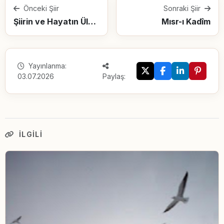
Önceki Şiir
Sonraki Şiir
Şiirin ve Hayatın Ülkesinde Furuğ
Mısr-ı Kadîm
Yayınlanma:
03.07.2026
Paylaş:
İLGILI