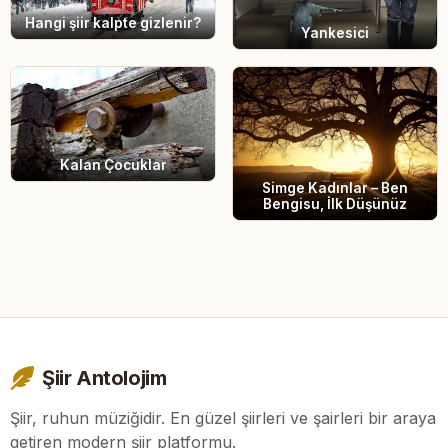
Hangi şiir kalpte gizlenir?
Yankesici
Kalan Çocuklar
Simge Kadınlar – Ben
Bengisu, İlk Düşünüz
Şiir Antolojim
Şiir, ruhun müziğidir. En güzel şiirleri ve şairleri bir araya
getiren modern şiir platformu.