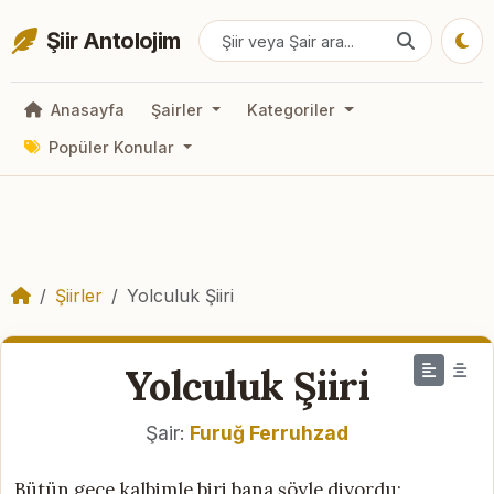
Şiir Antolojim
Anasayfa
Şairler
Kategoriler
Popüler Konular
Şiirler
Yolculuk Şiiri
Yolculuk Şiiri
Şair:
Furuğ Ferruhzad
Bütün gece kalbimle biri bana şöyle diyordu: