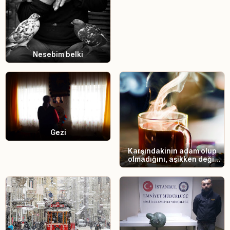
Nesebim belki
Gezi
Karşındakinin adam olup
olmadığını, aşıkken değil
ayrılırken anlarsın.