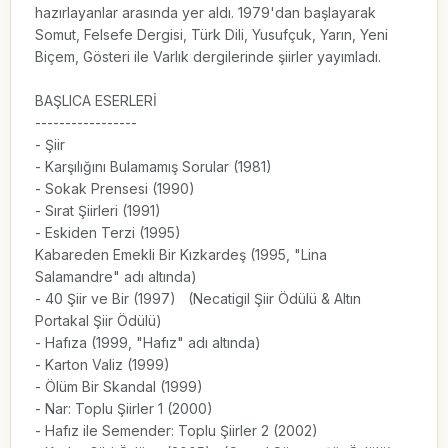
hazırlayanlar arasında yer aldı. 1979'dan başlayarak 
Somut, Felsefe Dergisi, Türk Dili, Yusufçuk, Yarın, Yeni 
Biçem, Gösteri ile Varlık dergilerinde şiirler yayımladı.

BAŞLICA ESERLERİ

-----------------

- Şiir

- Karşılığını Bulamamış Sorular (1981)

- Sokak Prensesi (1990)

- Sırat Şiirleri (1991)

- Eskiden Terzi (1995)

Kabareden Emekli Bir Kızkardeş (1995, "Lina 
Salamandre" adı altında)

- 40 Şiir ve Bir (1997)   (Necatigil Şiir Ödülü & Altın 
Portakal Şiir Ödülü)

- Hafıza (1999, "Hafız" adı altında)

- Karton Valiz (1999)

- Ölüm Bir Skandal (1999)

- Nar: Toplu Şiirler 1 (2000)

- Hafız ile Semender: Toplu Şiirler 2 (2002)
