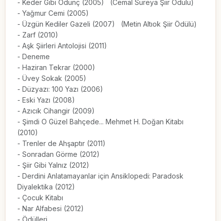
- Keder Gibi Ödünç (2005)   (Cemal Süreya Şiir Ödülü)

- Yağmur Cemi (2005)

- Üzgün Kediler Gazeli (2007)   (Metin Altıok Şiir Ödülü)

- Zarf (2010)

- Aşk Şiirleri Antolojisi (2011)

- Deneme

- Haziran Tekrar (2000)

- Üvey Sokak (2005)

- Düzyazı: 100 Yazı (2006)

- Eski Yazı (2008)

- Azıcık Cihangir (2009)

- Şimdi O Güzel Bahçede... Mehmet H. Doğan Kitabı 
(2010)

- Trenler de Ahşaptır (2011)

- Sonradan Görme (2012)

- Şiir Gibi Yalnız (2012)

- Derdini Anlatamayanlar için Ansiklopedi: Paradosk 
Diyalektika (2012)

- Çocuk Kitabı

- Nar Alfabesi (2012)

- Ödülleri
