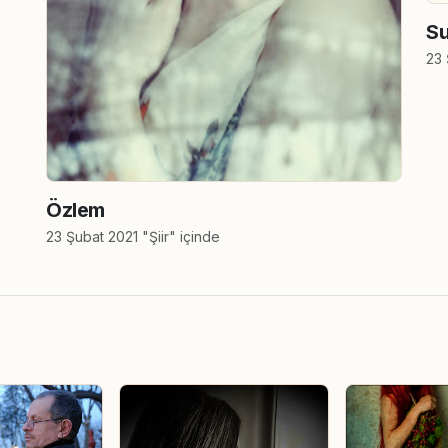
Su
23 
Özlem
23 Şubat 2021 "Şiir" içinde