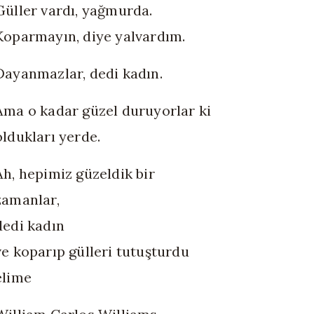
Güller vardı, yağmurda.
Koparmayın, diye yalvardım.
Dayanmazlar, dedi kadın.
Ama o kadar güzel duruyorlar ki
oldukları yerde.
Ah, hepimiz güzeldik bir
zamanlar,
dedi kadın
ve koparıp gülleri tutuşturdu
elime