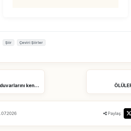
Şiir
Çeviri Şiirler
Siz içerideyken duvarlarını kendinizin ördüğü bir cezaevi gibi düşünün
ÖLÜLE
.07.2026
Paylaş: