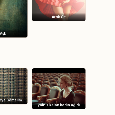
Artık Git
 Aşk
eye Gömelim
yalnız kalan kadın ağıdı