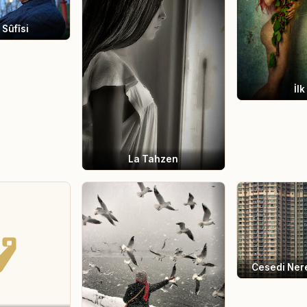
 Sûfîsi
İlk
La Tahzen
Cesedi Ner