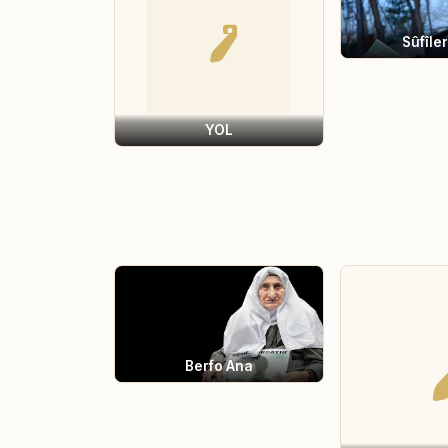
Sûfîler
YOL
Berfo Ana