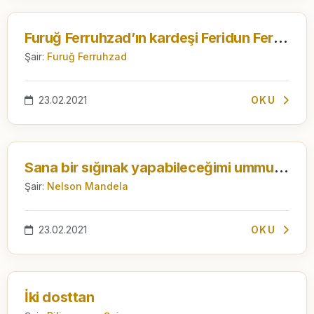
Furuğ Ferruhzad’ın kardeşi Feridun Ferruhzad’a yazdığı son mektuplardan:
Şair:
Furuğ Ferruhzad
23.02.2021
OKU
Sana bir sığınak yapabileceğimi ummuştum
Şair:
Nelson Mandela
23.02.2021
OKU
İki dosttan