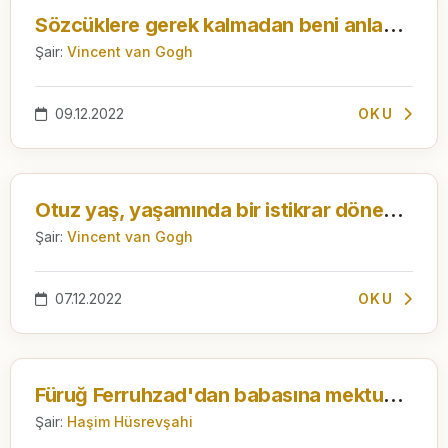
Sözcüklere gerek kalmadan beni anlayacaklarını sandım
Şair:
Vincent van Gogh
09.12.2022
OKU
Otuz yaş, yaşamında bir istikrar döneminin tam başladığı yaştır
Şair:
Vincent van Gogh
07.12.2022
OKU
Füruğ Ferruhzad'dan babasına mektup: Mezarında yatan biri gibi yalnızım
Şair:
Haşim Hüsrevşahi