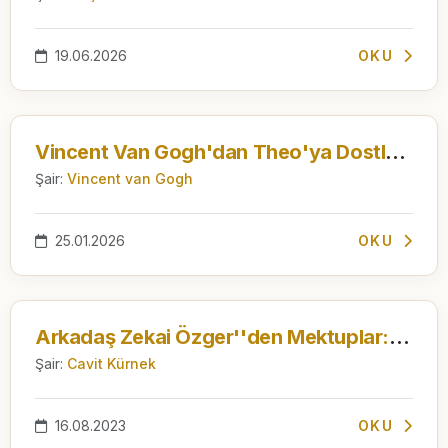
19.06.2026
OKU
Vincent Van Gogh'dan Theo'ya Dostlukla Mektuplar
Şair:
Vincent van Gogh
25.01.2026
OKU
Arkadaş Zekai Özger''den Mektuplar: "ama insanlardan umutsuzum, bıktım yıpranmaktan, eskimekten, yorgunum, şimdilerde dinlenmeliyim biraz
Şair:
Cavit Kürnek
16.08.2023
OKU