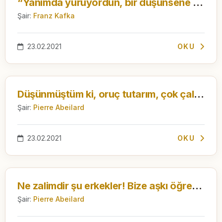
“Yanımda yürüyordun, bir düşünsene yanımdaydın.”
Şair:
Franz Kafka
23.02.2021
OKU
Düşünmüştüm ki, oruç tutarım, çok çalışırım, küçülür gidersin anılarımda.
Şair:
Pierre Abeilard
23.02.2021
OKU
Ne zalimdir şu erkekler! Bize aşkı öğretirler, sonra çeker giderler. Biz ise hâlâ...
Şair:
Pierre Abeilard