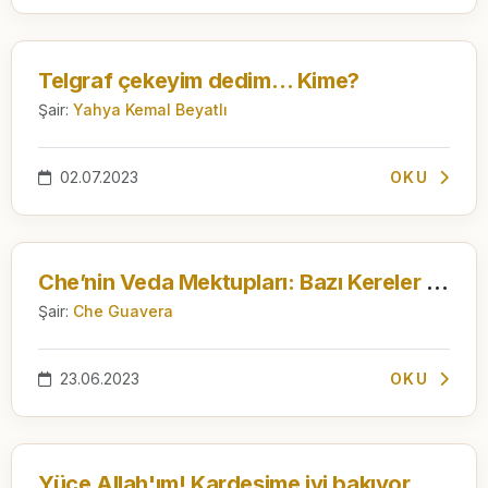
Telgraf çekeyim dedim… Kime?
Şair:
Yahya Kemal Beyatlı
02.07.2023
OKU
Che’nin Veda Mektupları: Bazı Kereler Beni Anlayamadığınızı Sanıyorum
Şair:
Che Guavera
23.06.2023
OKU
Yüce Allah'ım! Kardeşime iyi bakıyor musun?