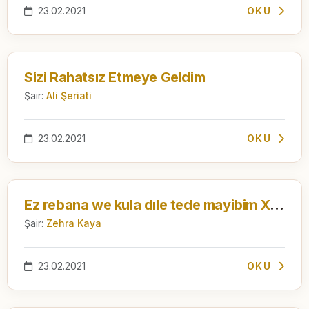
23.02.2021
OKU
Sizi Rahatsız Etmeye Geldim
Şair:
Ali Şeriati
23.02.2021
OKU
Ez rebana we kula dıle tede mayibim Xuda deste tew Zeyno jar kutkır inşallah wıne dınyaya di gıhın hev.
Şair:
Zehra Kaya
23.02.2021
OKU